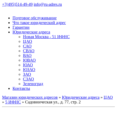
+7(495)514-49-49
info@ru-adres.ru
Почтовое обслуживание
Что такое юридический адрес
Гарантии
Юридические адреса
Новая Москва - 51 ИФНС
ЦАО
САО
СВАО
ВАО
ЮВАО
ЮАО
ЮЗАО
ЗАО
СЗАО
Зеленоград
Контакты
Магазин юридических адресов
»
Юридические адреса
»
ЦАО
»
5 ИФНС
» Садовническая ул., д. 77, стр. 2