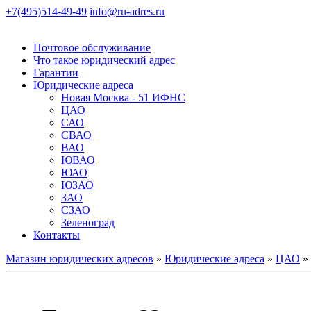
+7(495)514-49-49
info@ru-adres.ru
Почтовое обслуживание
Что такое юридический адрес
Гарантии
Юридические адреса
Новая Москва - 51 ИФНС
ЦАО
САО
СВАО
ВАО
ЮВАО
ЮАО
ЮЗАО
ЗАО
СЗАО
Зеленоград
Контакты
Магазин юридических адресов
»
Юридические адреса
»
ЦАО
»