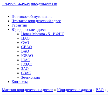
+7(495)514-49-49
info@ru-adres.ru
Почтовое обслуживание
Что такое юридический адрес
Гарантии
Юридические адреса
Новая Москва - 51 ИФНС
ЦАО
САО
СВАО
ВАО
ЮВАО
ЮАО
ЮЗАО
ЗАО
СЗАО
Зеленоград
Контакты
Магазин юридических адресов
»
Юридические адреса
»
ВАО
»