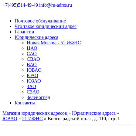
+7(495)514-49-49
info@ru-adres.ru
Почтовое обслуживание
Что такое юридический адрес
Гарантии
Юридические адреса
Новая Москва - 51 ИФНС
ЦАО
САО
СВАО
ВАО
ЮВАО
ЮАО
ЮЗАО
ЗАО
СЗАО
Зеленоград
Контакты
Магазин юридических адресов
»
Юридические адреса
»
ЮВАО
»
21 ИФНС
» Волгоградский пр-кт, д. 110, стр. 1