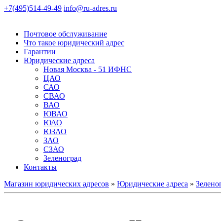
+7(495)514-49-49
info@ru-adres.ru
Почтовое обслуживание
Что такое юридический адрес
Гарантии
Юридические адреса
Новая Москва - 51 ИФНС
ЦАО
САО
СВАО
ВАО
ЮВАО
ЮАО
ЮЗАО
ЗАО
СЗАО
Зеленоград
Контакты
Магазин юридических адресов
»
Юридические адреса
»
Зелено